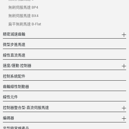
低振動，低噪音，適用於手動工具
無刷伺服馬達 BP4
高速接近100’000 min⁻¹（BHS版）
無刷伺服馬達 BX4
較大瞬間扭矩 >30 mNm（BHT版）
扁平無刷馬達 B-Flat
精密減速齒輪
動態性強，響應速度快，慣性低
微型步進馬達
可整合編碼器
線性直流馬達
速度/運動 控制器
控制系統配件
齒輪線性制動器
線性元件
控制器整合型-直流伺服馬達
編碼器
非型錄常規產品