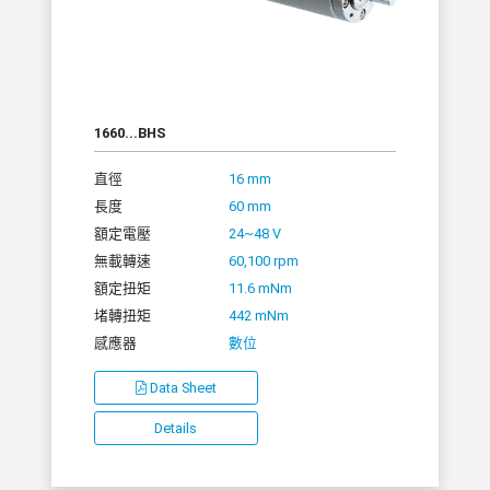
1660...BHS
直徑
16 mm
長度
60 mm
額定電壓
24~48 V
無載轉速
60,100 rpm
額定扭矩
11.6 mNm
堵轉扭矩
442 mNm
感應器
數位
Data Sheet
Details