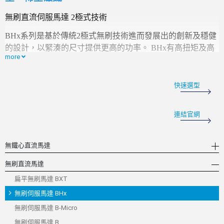
無刷直流伺服馬達
2極
式
技術
BHx系列是基於傳統
2極
式
無
刷技術
進而發展出的
創新
及
穩健
的設計
，
以緊湊的尺寸提供更高的功率。
BHx
有
高扭矩及高
more
轉速
兩種不同的版本
，
以支援各種不同的應用
需求
：
BHT系
列
輸出高
扭矩
以適應週期性高負載衝擊
，
BHS系列
則更適合
持續
性的
超高轉速應用。
快速選型
BHx系列能夠以最小
的
速率波動
驅動
可變負載
，
以保證恆速
穩定運行。 此外
，
BHx系列的低慣量和短回應時間
也
證明
其
連結官網
高
動態性。 這些特性使BHx系列非常適用於
需要
高速運行和
快速精確定位
的應用，整合
高解析度編碼器後
，
對於間歇工
無鐵心直流馬達
作更是遊刃有餘。 BHx系列的低振動和低雜訊特性
，
可在應
用環境中減少人體疲勞和壓力。 它們的高
效率
大幅
地
減少了
無刷直流馬達
熱量的產生
，
並有助於
增加使用
手持工具時
的
舒適度。
扁平無刷馬達 BXT
FAULHABER BHx Series 特點：
無刷伺服馬達 BHx
無刷伺服馬達 B-Micro
最大功率可達 96 W
無刷伺服馬達 B