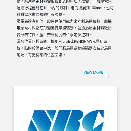
術，應用壓電材料變形撥腳式的原理，改變了一般壓電馬
達總行程僅能在1mm內的限制，進而擴展到100mm，也可
針對需求做長短的行程調整。
壓電馬達有別於一般馬達使用磁力來控制馬達位移，而採
用壓電材料物理形變進行摩擦驅動，並透過壓電材料微量
變形的特性，產生奈米精度的位移定位控制。
滑台位置回授系統，採用MicroE或RENISHAW光學尺系
統，貼附於滑台中比一般伺服馬達系統編碼器安裝於馬達
尾端，有更精確的位置回饋。
VIEW MORE