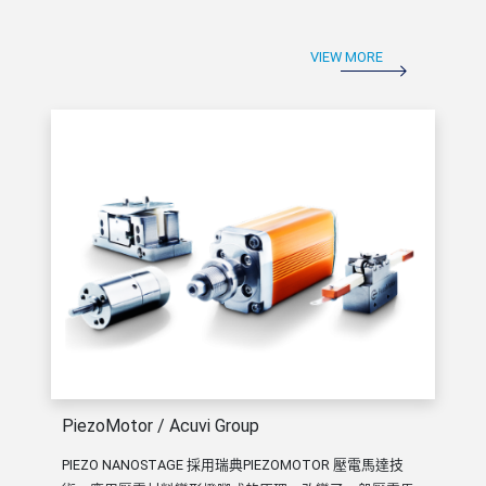
VIEW MORE
PiezoMotor / Acuvi Group
PIEZO NANOSTAGE 採用瑞典PIEZOMOTOR 壓電馬達技