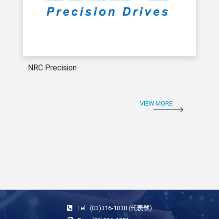
NRC Precision
VIEW MORE
Tel : (03)316-1838 (代表號)