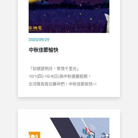
2020/09/29
中秋佳節愉快
「仰頭望明月，寄情千里光」
10/1(四)-10/4(日)為中秋連續假期，
北河敬祝各位夥伴們，中秋佳節愉快~!