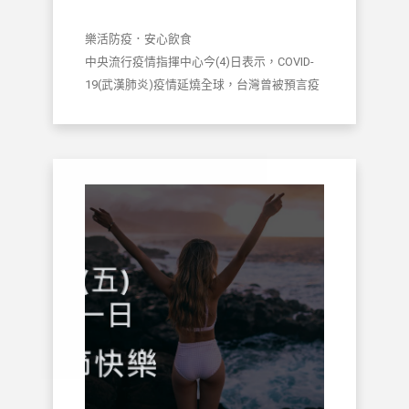
樂活防疫．安心飲食
中央流行疫情指揮中心今(4)日表示，COVID-
19(武漢肺炎)疫情延燒全球，台灣曾被預言疫
情的嚴重性可能僅次於中國。然而面對境外嚴
峻疫情，我國透過嚴密的社區防線，加強疑似
病例監測，並對具感染風險者加強管理，有效
遏止疫情擴散，使國內民眾能維持正常生活，
相較於採取封城的國家，為此付出高昂的民生
或經濟代價，我國實屬難得。