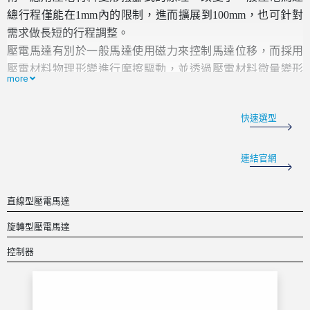
總行程僅能在
1mm
內的限制，進而擴展到
100mm
，也可針對
需求做長短的行程調整。
壓電馬達有別於一般馬達使用磁力來控制馬達位移，而採用
壓電材料物理形變進行摩擦驅動，並透過壓電材料微量變形
more
的特性，產生奈米精度的位移定位控制。
滑台位置回授系統，採用
MicroE
或
RENISHAW
光學尺系統，
快速選型
貼附於滑台中比一般伺服馬達系統編碼器安裝於馬達尾端，
有更精確的位置回饋。
連結官網
直線型壓電馬達
旋轉型壓電馬達
控制器